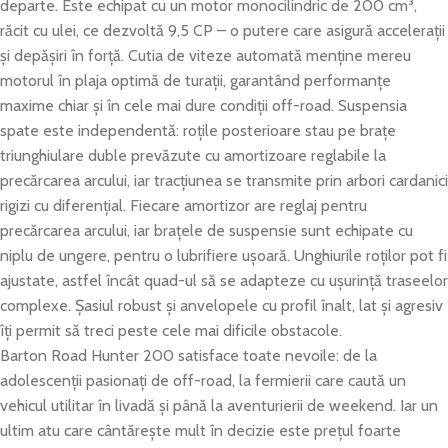
departe. Este echipat cu un motor monocilindric de 200 cm³,
răcit cu ulei, ce dezvoltă 9,5 CP – o putere care asigură acceleraţii
şi depăşiri în forţă. Cutia de viteze automată menţine mereu
motorul în plaja optimă de turaţii, garantând performanţe
maxime chiar şi în cele mai dure condiţii off-road. Suspensia
spate este independentă: roţile posterioare stau pe braţe
triunghiulare duble prevăzute cu amortizoare reglabile la
precărcarea arcului, iar tracţiunea se transmite prin arbori cardanici
rigizi cu diferenţial. Fiecare amortizor are reglaj pentru
precărcarea arcului, iar braţele de suspensie sunt echipate cu
niplu de ungere, pentru o lubrifiere uşoară. Unghiurile roţilor pot fi
ajustate, astfel încât quad-ul să se adapteze cu uşurinţă traseelor
complexe. Şasiul robust şi anvelopele cu profil înalt, lat şi agresiv
îţi permit să treci peste cele mai dificile obstacole.
Barton Road Hunter 200 satisface toate nevoile: de la
adolescenţii pasionaţi de off-road, la fermierii care caută un
vehicul utilitar în livadă şi până la aventurierii de weekend. Iar un
ultim atu care cântăreşte mult în decizie este preţul foarte