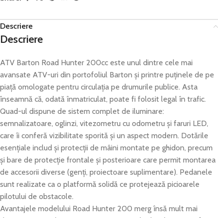
Descriere
Descriere
ATV Barton Road Hunter 200cc este unul dintre cele mai
avansate ATV-uri din portofoliul Barton şi printre puţinele de pe
piaţă omologate pentru circulaţia pe drumurile publice. Asta
înseamnă că, odată înmatriculat, poate fi folosit legal în trafic.
Quad-ul dispune de sistem complet de iluminare:
semnalizatoare, oglinzi, vitezometru cu odometru şi faruri LED,
care îi conferă vizibilitate sporită şi un aspect modern. Dotările
esenţiale includ şi protecţii de mâini montate pe ghidon, precum
şi bare de protecţie frontale şi posterioare care permit montarea
de accesorii diverse (genţi, proiectoare suplimentare). Pedanele
sunt realizate ca o platformă solidă ce protejează picioarele
pilotului de obstacole.
Avantajele modelului Road Hunter 200 merg însă mult mai