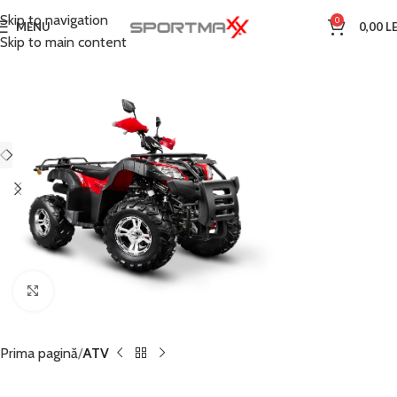
Skip to navigation
0
MENU
0,00
LE
Skip to main content
Click to enlarge
Prima pagină
ATV