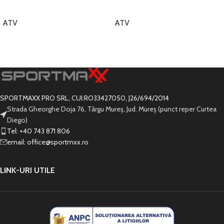
ATV
ATV
CITEȘTE MAI MULT
CITEȘTE MAI MULT
SPORTMAXX PRO SRL, CUI:RO33427050, J26/694/2014
Strada Gheorghe Doja 76, Târgu Mureș, Jud. Mureș (punct reper Curtea
Diego)
Tel: +40 743 871 806
email: office@sportmxx.ro
LINK-URI UTILE