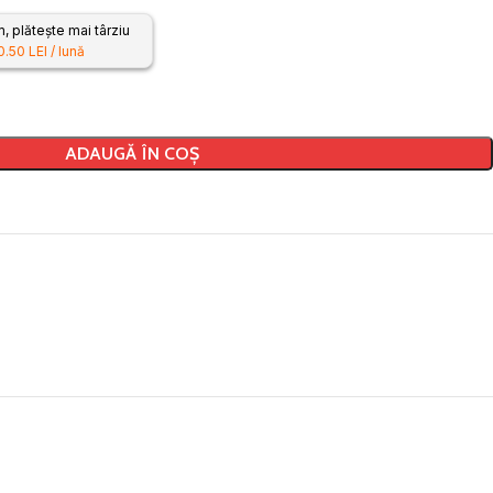
 plătește mai târziu
0.50 LEI / lună
ADAUGĂ ÎN COȘ