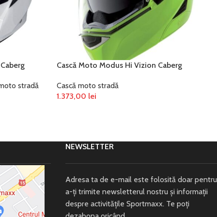
 Caberg
Cască Moto Modus Hi Vizion Caberg
moto stradă
Cască moto stradă
1.373,00
lei
SELECTEAZĂ OPȚIUNILE
NEWSLETTER
Adresa ta de e-mail este folosită doar pentru
a-ți trimite newsletterul nostru și informații
despre activitățile Sportmaxx. Te poți
dezabona oricând.