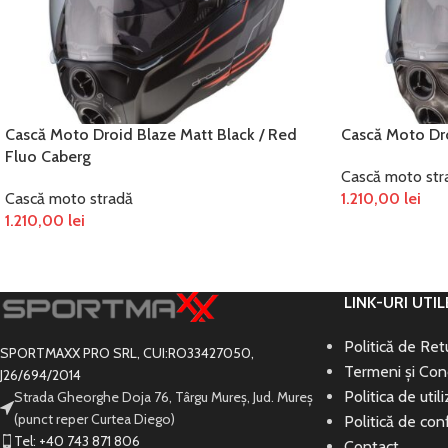
Cască Moto Droid Blaze Matt Black / Red
Cască Moto Dro
Fluo Caberg
Cască moto str
Cască moto stradă
1.210,00
lei
1.210,00
lei
SELECTEAZĂ OP
SELECTEAZĂ OPȚIUNILE
LINK-URI UTIL
Politică de Re
SPORTMAXX PRO SRL, CUI:RO33427050,
Termeni și Cond
J26/694/2014
Politica de util
Strada Gheorghe Doja 76, Târgu Mureș, Jud. Mureș
(punct reper Curtea Diego)
Politică de conf
Tel: +40 743 871 806
Contact