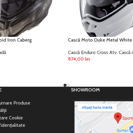
id Iron Caberg
Cască Moto Duke Metal White
adă
Cască Enduro Cross Atv
,
Cască 
874,00
lei
ȚIUNILE
SELECTEAZĂ OPȚIUNILE
E
SHOWROOM
turnare Produse
iții
izare Cookie
idențialitate