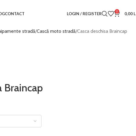
0
LOGIN / REGISTER
0,00
L
OG
CONTACT
hipamente stradă
Cască moto stradă
Casca deschisa Braincap
a Braincap