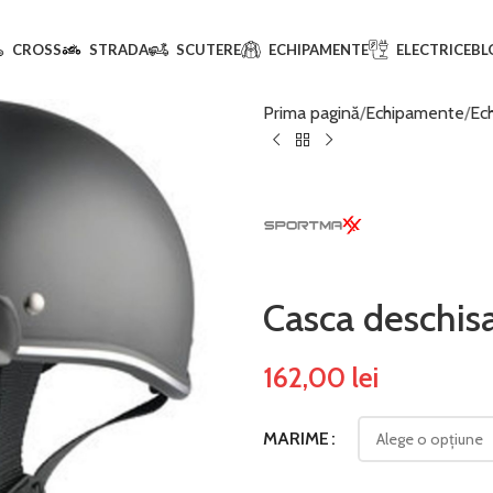
CROSS
STRADA
SCUTERE
ECHIPAMENTE
ELECTRICE
BL
Prima pagină
Echipamente
Ec
Casca deschis
162,00
lei
MARIME