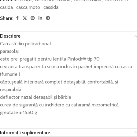
casida
,
casca moto
,
cassida
Share:
Descriere
Carcasă din policarbonat
parasolar
este pre-pregatit pentru lentila Pinlock® tip 70
o viziera transparenta si una inclus în pachet împreună cu casca
(fumurie )
căptușeală interioară complet detașabilă, confortabilă, și
respirabilă
deflector nazal detașabil și bărbie
curea de siguranță cu închidere cu cataramă micrometrică
greutate ± 1550 g
Informații suplimentare