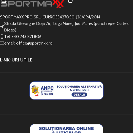
SPORTMAXX PRO SRL, CUI:RO33427050, J26/694/2014
Strada Gheorghe Doja 76, Târgu Mureș, Jud. Mureș (punct reper Curtea
Diego)
Tel: +40 743 871 806
email: office@sportmxx.ro
LINK-URI UTILE