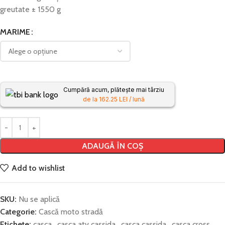
greutate ± 1550 g
MARIME
Cumpără acum, plătește mai târziu
de la 162.25 LEI / lună
ADAUGĂ ÎN COȘ
Add to wishlist
SKU:
Nu se aplică
Categorie:
Cască moto stradă
Etichete:
casca
,
casca atv cassida
,
casca cassida
,
casca cross