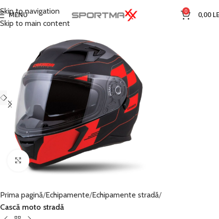
Skip to navigation
0
MENU
0,00
LE
Skip to main content
Click to enlarge
Prima pagină
Echipamente
Echipamente stradă
Cască moto stradă