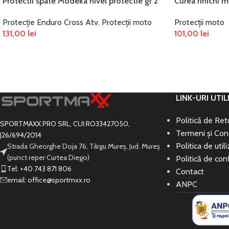
Protectii spate Modeka nivel protectie gr 2
Curea rinichi 
Protecție Enduro Cross Atv
,
Protecții moto
Protecții moto
131,00
lei
101,00
lei
ADAUGĂ ÎN COȘ
SELECTEAZĂ OP
LINK-URI UTIL
Politică de Re
SPORTMAXX PRO SRL, CUI:RO33427050,
Termeni și Cond
J26/694/2014
Politica de util
Strada Gheorghe Doja 76, Târgu Mureș, Jud. Mureș
(punct reper Curtea Diego)
Politică de conf
Tel: +40 743 871 806
Contact
email: office@sportmxx.ro
ANPC