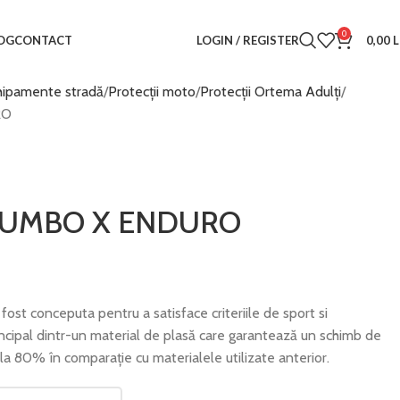
0
LOGIN / REGISTER
0,00
L
OG
CONTACT
hipamente stradă
Protecții moto
Protecții Ortema Adulți
RO
i LUMBO X ENDURO
ost conceputa pentru a satisface criteriile de sport si
ncipal dintr-un material de plasă care garantează un schimb de
la 80% în comparație cu materialele utilizate anterior.