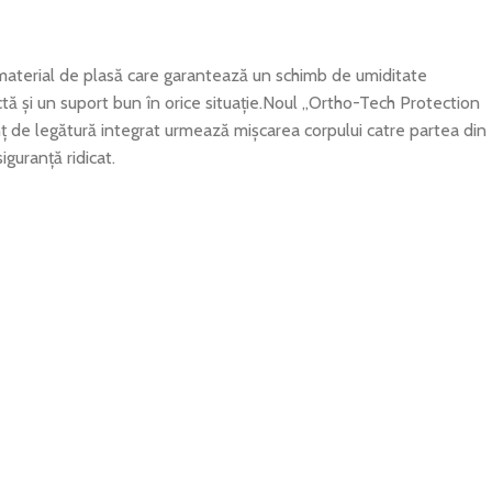
 material de plasă care garantează un schimb de umiditate
ctă și un suport bun în orice situație.Noul „Ortho-Tech Protection
nț de legătură integrat urmează mișcarea corpului catre partea din
guranță ridicat.