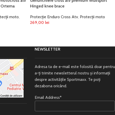
motocross atv
Genunchiere cross atv premium Wulfsport
 Ortema
Hinged knee brace
tecții moto
,
Protecție Enduro Cross Atv
,
Protecții moto
269,00
lei
ADAUGĂ ÎN COȘ
NEWSLETTER
Adresa ta de e-mail este folosită doar pentru
a-ți trimite newsletterul nostru și informații
despre activitățile Sportmaxx. Te poți
dezabona oricând.
Email Address*