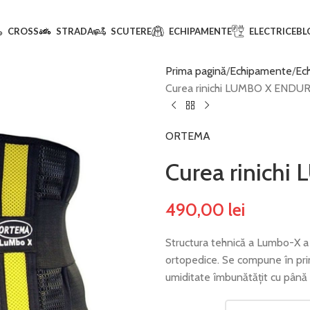
CROSS
STRADA
SCUTERE
ECHIPAMENTE
ELECTRICE
BL
Prima pagină
Echipamente
Ec
Curea rinichi LUMBO X ENDU
ORTEMA
Curea rinich
490,00
lei
Structura tehnică a Lumbo-X a f
ortopedice. Se compune în pri
umiditate îmbunătățit cu până 