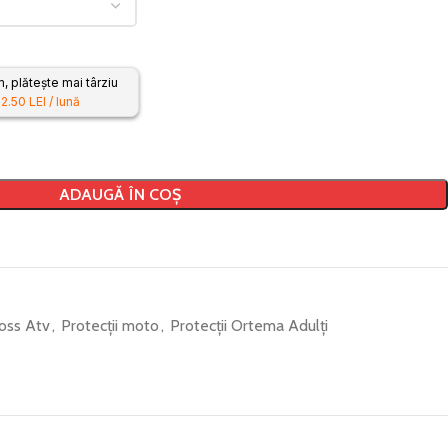
 plătește mai târziu
2.50 LEI / lună
ADAUGĂ ÎN COȘ
oss Atv
,
Protecții moto
,
Protecții Ortema Adulți