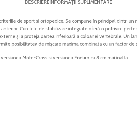
DESCRIERE
INFORMAȚII SUPLIMENTARE
riteriile de sport si ortopedice. Se compune în principal dintr-un
anterior. Curelele de stabilizare integrate oferă o potrivire perfe
xterne și a proteja partea inferioară a coloanei vertebrale. Un la
rmite posibilitatea de mișcare maxima combinata cu un factor de si
e: versiunea Moto-Cross si versiunea Enduro cu 8 cm mai inalta.