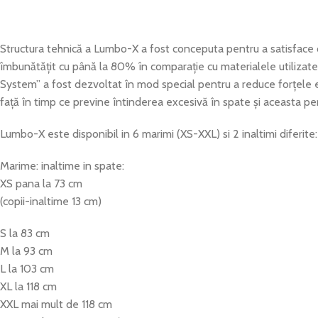
Structura tehnică a Lumbo-X a fost conceputa pentru a satisface c
îmbunătățit cu până la 80% în comparație cu materialele utilizate 
System” a fost dezvoltat în mod special pentru a reduce forțele e
față în timp ce previne întinderea excesivă în spate și aceasta pe
Lumbo-X este disponibil in 6 marimi (XS-XXL) si 2 inaltimi diferit
Marime: inaltime in spate:
XS pana la 73 cm
(copii-inaltime 13 cm)
S la 83 cm
M la 93 cm
L la 103 cm
XL la 118 cm
XXL mai mult de 118 cm