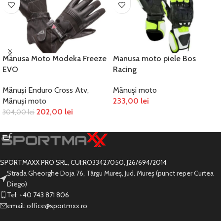
Manusa Moto Modeka Freeze
Manusa moto piele Bos
EVO
Racing
Mănuși Enduro Cross Atv
,
Mănuși moto
Mănuși moto
233,00
lei
202,00
lei
304,00
lei
SELECTEAZĂ OPȚIUNILE
SELECTEAZĂ OPȚIUNILE
SPORTMAXX PRO SRL, CUI:RO33427050, J26/694/2014
Strada Gheorghe Doja 76, Târgu Mureș, Jud. Mureș (punct reper Curtea
Diego)
Tel: +40 743 871 806
email: office@sportmxx.ro