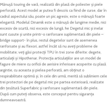
Mănușă touring de vară, realizată din plasă de poliester și piele
perforată. Acest model ar putea fi descris ca fiind de curse, dar în
cadrul aspectului său, poate un pic agresiv, este o mănușă foarte
elegantă. Modelul Dinamik este o mănușă de lungime medie, nici
excesiv de scurtă, nici excesiv de lungă. he Degetul mic și inelar
sunt cusute și unite printr-o ranforsare suplimentară din piele –
bridge support- în plus, restul degetelor sunt de asemenea
ranforsate și au flexori, astfel încât să nu aveți probleme de
mobilitate; veți găsi protecții TPU în trei zone diferite: degete,
articulații și Hipothenar. Protecția articulațiilor are un model de
fagure de miere cu orificii de aerisire inferioare acoperite cu plasă
argintie, cu aceasta și pielea perforată, am obținut o
respirabilitate optimă și, în cele din urmă, merită să subliniem cele
trei protectori de pe degetul mic pe partea exterioară, realizate
din țesătură Superfabric și ranforsare suplimentară din piele.
După cum puteți observa, este conceput pentru siguranța
dumneavoastră.