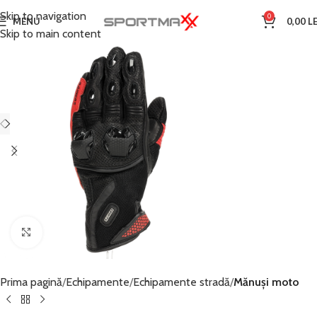
Skip to navigation
0
MENU
0,00
LE
Skip to main content
Click to enlarge
Prima pagină
Echipamente
Echipamente stradă
Mănuși moto