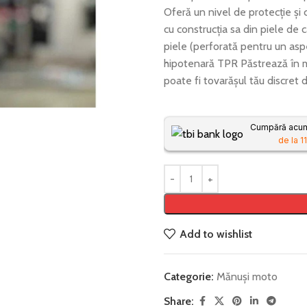
Oferă un nivel de protecție și 
cu construcția sa din piele de 
piele (perforată pentru un asp
hipotenară TPR Păstrează în mo
poate fi tovarășul tău discret 
Cumpără acum,
de la 11
Add to wishlist
Categorie:
Mănuși moto
Share: