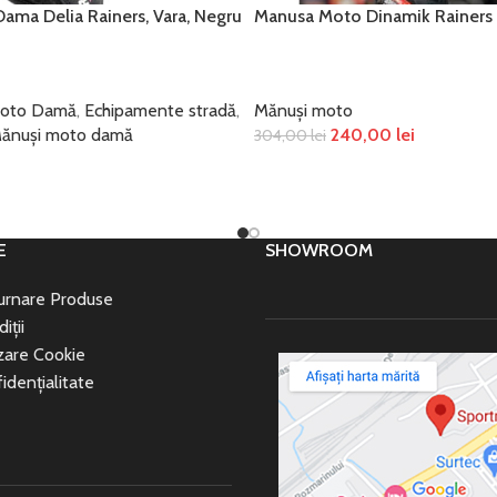
ma Delia Rainers, Vara, Negru
Manusa Moto Dinamik Rainers
Moto Damă
,
Echipamente stradă
,
Mănuși moto
ănuși moto damă
240,00
lei
304,00
lei
SELECTEAZĂ OPȚIUNILE
ȚIUNILE
E
SHOWROOM
turnare Produse
iții
izare Cookie
idențialitate