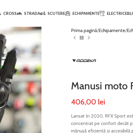
CROSS
STRADA
SCUTERE
ECHIPAMENTE
ELECTRICE
BL
Prima pagină
Echipamente
Ec
Manusi moto 
406,00
lei
Lansat în 2020, RFX Sport est
concentrat pe confort decât pe
mănușă eficientă și accesibilă p