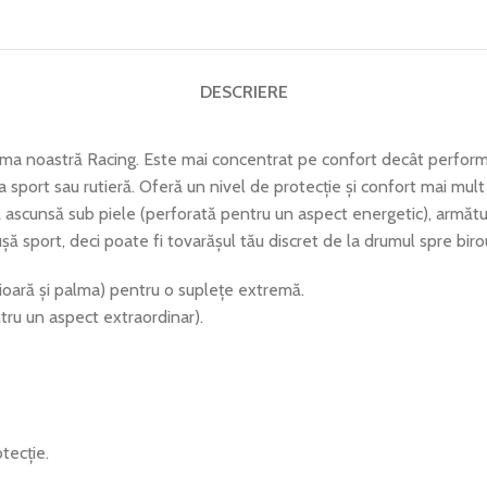
DESCRIERE
ma noastră Racing. Este mai concentrat pe confort decât performa
eta sport sau rutieră. Oferă un nivel de protecție și confort mai mul
să ascunsă sub piele (perforată pentru un aspect energetic), armăt
ă sport, deci poate fi tovarășul tău discret de la drumul spre biro
rioară și palma) pentru o suplețe extremă.
ru un aspect extraordinar).
tecție.