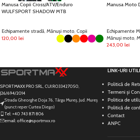
Manusa Copii Cross/ATV/Enduro
Manusa Moto Da
WULFSPORT SHADOW MTB
Echipamente stradă
,
Mănuși moto
,
Copii
Echipamente 
Mănuși moto
,
M
120,00
lei
243,00
lei
SELECTEAZĂ OPȚIUNILE
SELECTEAZĂ OP
LINK-URI UTIL
Politică de Re
SPORTMAXX PRO SRL, CUI:RO33427050,
Termeni și Cond
J26/694/2014
Politica de util
Strada Gheorghe Doja 76, Târgu Mureș, Jud. Mureș
(punct reper Curtea Diego)
Politică de conf
Tel: +40 743 871 806
Contact
email: office@sportmxx.ro
ANPC