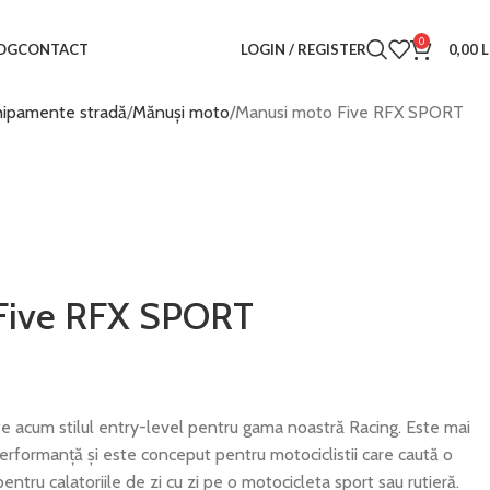
0
LOGIN / REGISTER
0,00
L
OG
CONTACT
hipamente stradă
Mănuși moto
Manusi moto Five RFX SPORT
Five RFX SPORT
e acum stilul entry-level pentru gama noastră Racing. Este mai
rformanță și este conceput pentru motociclistii care caută o
entru calatoriile de zi cu zi pe o motocicleta sport sau rutieră.