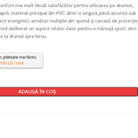
confort mai mult decât satisfăcător pentru utilizarea pe drumuri,
capră, material principal din PVC dintr-o singură piesă ascunsă sub
ect energetic), armături multiple din spumă și carcasă de protecție
d deliberat un aspect relativ clasic pentru o mănușă sport, deci
de la drumul spre birou.
 plătește mai târziu
1.50 LEI / lună
ADAUGĂ ÎN COȘ