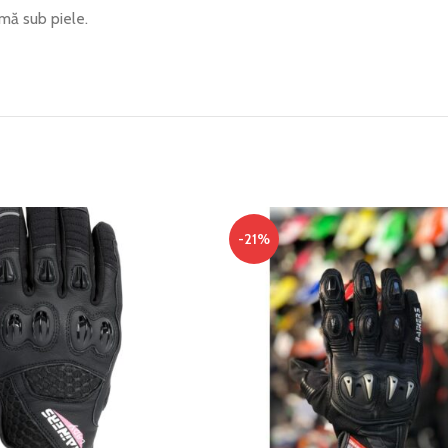
umă sub piele.
-21%