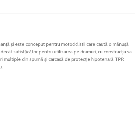
nță și este conceput pentru motociclistii care caută o mănușă
t decât satisfăcător pentru utilizarea pe drumuri, cu construcția sa
uri multiple din spumă și carcasă de protecție hipotenară TPR
u.