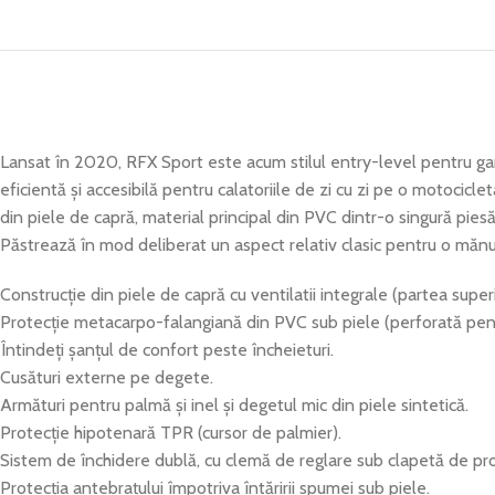
Lansat în 2020, RFX Sport este acum stilul entry-level pentru ga
eficientă și accesibilă pentru calatoriile de zi cu zi pe o motocicl
din piele de capră, material principal din PVC dintr-o singură pie
Păstrează în mod deliberat un aspect relativ clasic pentru o mănuș
Construcție din piele de capră cu ventilatii integrale (partea supe
Protecție metacarpo-falangiană din PVC sub piele (perforată pent
Întindeți șanțul de confort peste încheieturi.
Cusături externe pe degete.
Armături pentru palmă și inel și degetul mic din piele sintetică.
Protecție hipotenară TPR (cursor de palmier).
Sistem de închidere dublă, cu clemă de reglare sub clapetă de pro
Protecția antebrațului împotriva întăririi spumei sub piele.