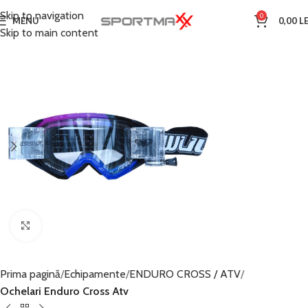
Skip to navigation
0
MENU
0,00
LE
Skip to main content
Click to enlarge
Prima pagină
Echipamente
ENDURO CROSS / ATV
Ochelari Enduro Cross Atv