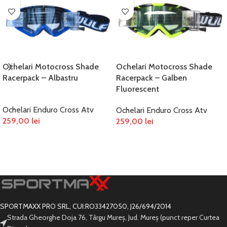
Ochelari Motocross Shade
Ochelari Motocross Shade
Racerpack – Albastru
Racerpack – Galben
Fluorescent
Ochelari Enduro Cross Atv
Ochelari Enduro Cross Atv
259,00
lei
259,00
lei
ADAUGĂ ÎN COȘ
ADAUGĂ ÎN COȘ
SPORTMAXX PRO SRL, CUI:RO33427050, J26/694/2014
Strada Gheorghe Doja 76, Târgu Mureș, Jud. Mureș (punct reper Curtea