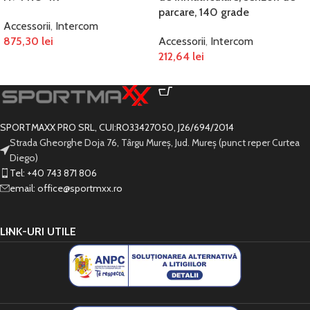
parcare, 140 grade
Accessorii
,
Intercom
875,30
lei
Accessorii
,
Intercom
212,64
lei
ADAUGĂ ÎN COȘ
ADAUGĂ ÎN COȘ
SPORTMAXX PRO SRL, CUI:RO33427050, J26/694/2014
Strada Gheorghe Doja 76, Târgu Mureș, Jud. Mureș (punct reper Curtea
Diego)
Tel: +40 743 871 806
email: office@sportmxx.ro
LINK-URI UTILE