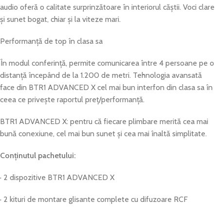
audio oferă o calitate surprinzătoare în interiorul căștii. Voci clare
și sunet bogat, chiar și la viteze mari.
Performanță de top în clasa sa
În modul conferință, permite comunicarea între 4 persoane pe o
distanță începând de la 1.200 de metri. Tehnologia avansată
face din BTR1 ADVANCED X cel mai bun interfon din clasa sa în
ceea ce privește raportul preț/performanță.
BTR1 ADVANCED X: pentru că fiecare plimbare merită cea mai
bună conexiune, cel mai bun sunet și cea mai înaltă simplitate.
Conținutul pachetului:
· 2 dispozitive BTR1 ADVANCED X
· 2 kituri de montare glisante complete cu difuzoare RCF