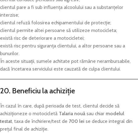
clientul pare a fi sub influența alcoolului sau a substanțelor
interzise;
clientul refuză folosirea echipamentului de protecție;
clientul permite altei persoane să utilizeze motocicleta;
există risc de deteriorare a motocicletei;
există risc pentru siguranța clientului, a altor persoane sau a
bunurilor.
În aceste situații, sumele achitate pot rămâne nerambursabile,
dacă încetarea serviciului este cauzată de culpa clientului.
20. Beneficiu la achiziție
În cazul în care, după perioada de test, clientul decide să
achiziționeze o motocicletă
Talaria nouă
sau chiar
modelul
testat
, taxa de închiriere/test de
700 lei
se deduce integral din
prețul final de achiziție.