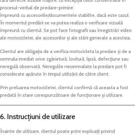
fără defecte vizibile majore, cu excepția celor consemnate în
procesul-verbal de predare-primire;
împreună cu accesoriile/documentele stabilite, dacă este cazul.
În momentul predării se va putea realiza o verificare vizuală
împreună cu clientul. Se pot face fotografii sau înregistrări video
ale motocicletei, ale accesoriilor și ale stării generale a acesteia.
Clientul are obligația de a verifica motocicleta la predare și de a
semnala imediat orice zgârietură, lovitură, lipsă, defecțiune sau
neregulă observată. Neregulile nesemnalate la predare pot fi
considerate apărute în timpul utilizării de către client.
Prin preluarea motocicletei, clientul confirmă că aceasta a fost
predată în stare corespunzătoare de funcționare și utilizare.
6. Instrucțiuni de utilizare
Înainte de utilizare, clientul poate primi explicații privind