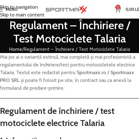
Skip to navigation
0
MENU
0,00
LE
Skip to main content
Regulament – Închiriere /
Test Motociclete Talaria
Home
Regulament – Închiriere / Test Motociclete Talaria
Mai jos ai o variantă extinsă, mai completă și mai profesionistă a
regulamentului de închiriere/test pentru motocicletele electrice
Talaria. Textul este redactat pentru
Sportmaxx.ro / Sportmaxx
PRO SRL
și poate fi folosit pe site, în contract sau ca anexă la
formularul de predare-primire.
Regulament de închiriere / test
motociclete electrice Talaria