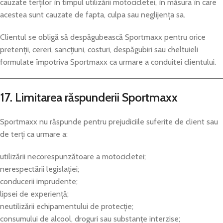
cauzate terților în timpul utilizării motocicletei, în măsura în care
acestea sunt cauzate de fapta, culpa sau neglijența sa.
Clientul se obligă să despăgubească Sportmaxx pentru orice
pretenții, cereri, sancțiuni, costuri, despăgubiri sau cheltuieli
formulate împotriva Sportmaxx ca urmare a conduitei clientului.
17. Limitarea răspunderii Sportmaxx
Sportmaxx nu răspunde pentru prejudiciile suferite de client sau
de terți ca urmare a:
utilizării necorespunzătoare a motocicletei;
nerespectării legislației;
conducerii imprudente;
lipsei de experiență;
neutilizării echipamentului de protecție;
consumului de alcool, droguri sau substanțe interzise;