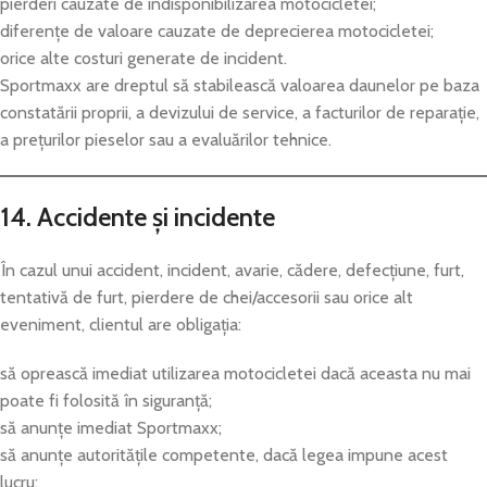
pierderi cauzate de indisponibilizarea motocicletei;
diferențe de valoare cauzate de deprecierea motocicletei;
orice alte costuri generate de incident.
Sportmaxx are dreptul să stabilească valoarea daunelor pe baza
constatării proprii, a devizului de service, a facturilor de reparație,
a prețurilor pieselor sau a evaluărilor tehnice.
14. Accidente și incidente
În cazul unui accident, incident, avarie, cădere, defecțiune, furt,
tentativă de furt, pierdere de chei/accesorii sau orice alt
eveniment, clientul are obligația:
să oprească imediat utilizarea motocicletei dacă aceasta nu mai
poate fi folosită în siguranță;
să anunțe imediat Sportmaxx;
să anunțe autoritățile competente, dacă legea impune acest
lucru;