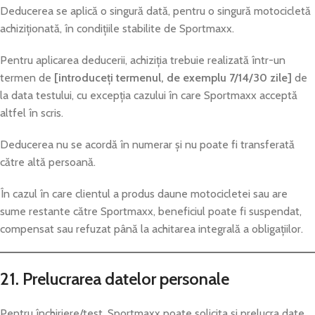
Deducerea se aplică o singură dată, pentru o singură motocicletă
achiziționată, în condițiile stabilite de Sportmaxx.
Pentru aplicarea deducerii, achiziția trebuie realizată într-un
termen de
[introduceți termenul, de exemplu 7/14/30 zile]
de
la data testului, cu excepția cazului în care Sportmaxx acceptă
altfel în scris.
Deducerea nu se acordă în numerar și nu poate fi transferată
către altă persoană.
În cazul în care clientul a produs daune motocicletei sau are
sume restante către Sportmaxx, beneficiul poate fi suspendat,
compensat sau refuzat până la achitarea integrală a obligațiilor.
21. Prelucrarea datelor personale
Pentru închiriere/test, Sportmaxx poate solicita și prelucra date