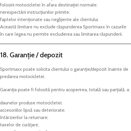
folosirii motocicletei în afara destinației normale;
nerespectării instrucțiunilor primite;
faptelor intenționate sau neglijente ale clientului.
Această limitare nu exclude răspunderea Sportmaxx în cazurile
în care legea nu permite excluderea sau limitarea răspunderii.
18. Garanție / depozit
Sportmaxx poate solicita clientului o garanție/depozit înainte de
predarea motocicletei.
Garanția poate fi folosită pentru acoperirea, totală sau parțială, a:
daunelor produse motocicletei;
accesoriilor lipsă sau deteriorate;
întârzierilor la returnare;
taxelor de curățare;