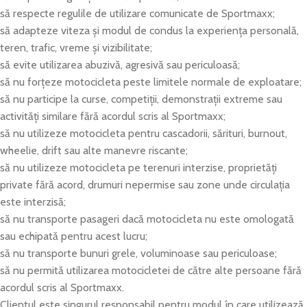
să respecte regulile de utilizare comunicate de Sportmaxx;
să adapteze viteza și modul de condus la experiența personală,
teren, trafic, vreme și vizibilitate;
să evite utilizarea abuzivă, agresivă sau periculoasă;
să nu forțeze motocicleta peste limitele normale de exploatare;
să nu participe la curse, competiții, demonstrații extreme sau
activități similare fără acordul scris al Sportmaxx;
să nu utilizeze motocicleta pentru cascadorii, sărituri, burnout,
wheelie, drift sau alte manevre riscante;
să nu utilizeze motocicleta pe terenuri interzise, proprietăți
private fără acord, drumuri nepermise sau zone unde circulația
este interzisă;
să nu transporte pasageri dacă motocicleta nu este omologată
sau echipată pentru acest lucru;
să nu transporte bunuri grele, voluminoase sau periculoase;
să nu permită utilizarea motocicletei de către alte persoane fără
acordul scris al Sportmaxx.
Clientul este singurul responsabil pentru modul în care utilizează