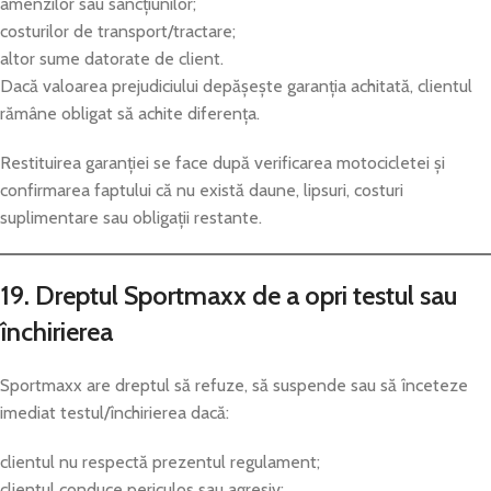
amenzilor sau sancțiunilor;
costurilor de transport/tractare;
altor sume datorate de client.
Dacă valoarea prejudiciului depășește garanția achitată, clientul
rămâne obligat să achite diferența.
Restituirea garanției se face după verificarea motocicletei și
confirmarea faptului că nu există daune, lipsuri, costuri
suplimentare sau obligații restante.
19. Dreptul Sportmaxx de a opri testul sau
închirierea
Sportmaxx are dreptul să refuze, să suspende sau să înceteze
imediat testul/închirierea dacă:
clientul nu respectă prezentul regulament;
clientul conduce periculos sau agresiv;