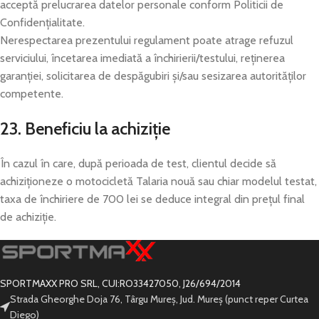
acceptă prelucrarea datelor personale conform Politicii de
Confidențialitate.
Nerespectarea prezentului regulament poate atrage refuzul
serviciului, încetarea imediată a închirierii/testului, reținerea
garanției, solicitarea de despăgubiri și/sau sesizarea autorităților
competente.
23. Beneficiu la achiziție
În cazul în care, după perioada de test, clientul decide să
achiziționeze o motocicletă Talaria nouă sau chiar modelul testat,
taxa de închiriere de 700 lei se deduce integral din prețul final
de achiziție.
SPORTMAXX PRO SRL, CUI:RO33427050, J26/694/2014
Strada Gheorghe Doja 76, Târgu Mureș, Jud. Mureș (punct reper Curtea
Diego)