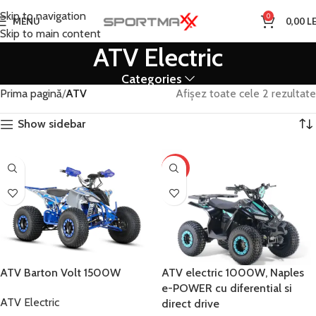
Skip to navigation
0
MENU
0,00
LE
Skip to main content
ATV Electric
Categories
Prima pagină
ATV
Afișez toate cele 2 rezultate
Show sidebar
-8%
ATV Barton Volt 1500W
ATV electric 1000W, Naples
e-POWER cu diferential si
ATV Electric
direct drive