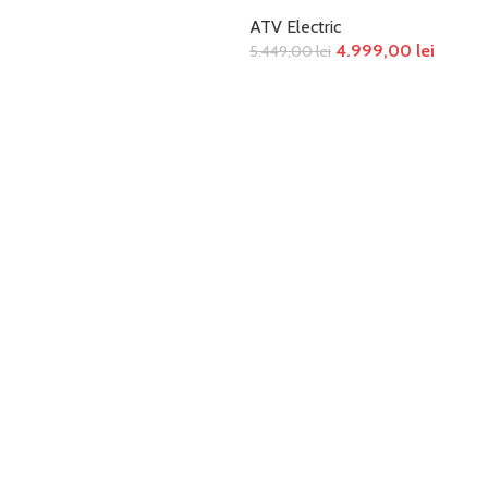
CITEȘTE MAI MULT
ATV Electric
4.999,00
lei
5.449,00
lei
ADAUGĂ ÎN COȘ