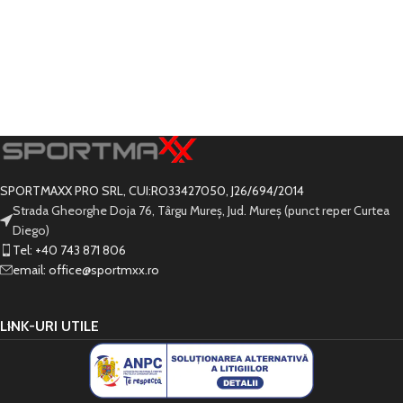
SPORTMAXX PRO SRL, CUI:RO33427050, J26/694/2014
Strada Gheorghe Doja 76, Târgu Mureș, Jud. Mureș (punct reper Curtea
Diego)
Tel: +40 743 871 806
email: office@sportmxx.ro
LINK-URI UTILE