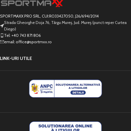
SPORTMAXX PRO SRL, CUI:RO33427050, J26/694/2014
Strada Gheorghe Doja 76, Târgu Mureș, Jud. Mureș (punct reper Curtea
Diego)
Tel: +40 743 871 806
email: office@sportmxx.ro
LINK-URI UTILE