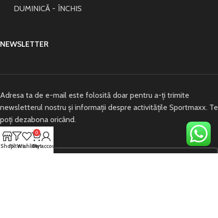
DUMINICĂ - ÎNCHIS
NEWSLETTER
Adresa ta de e-mail este folosită doar pentru a-ți trimite
newsletterul nostru și informații despre activitățile Sportmaxx. Te
poți dezabona oricând.
0
Email Address*
Shop
Filters
Wishlist
Cart
My account