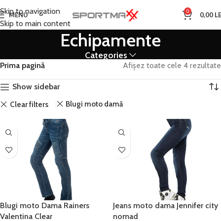
Skip to navigation
0
MENU
0,00
LE
Skip to main content
Echipamente
Categories
Prima pagină
Afișez toate cele 4 rezultate
Show sidebar
Blugi moto damă
Clear filters
Blugi moto Dama Rainers
Jeans moto dama Jennifer city
Valentina Clear
nomad