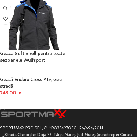
Geaca Soft Shell pentru toate
sezoanele Wulfsport
Geacă Enduro Cross Atv
,
Geci
stradă
243,00
lei
SELECTEAZĂ OPȚIUNILE
SPORTMAXX PRO SRL, CUI:RO33427050, J26/694/2014
Strada Gheorghe Doja 76, Târgu Mureș, Jud. Mureș (punct reper Curtea