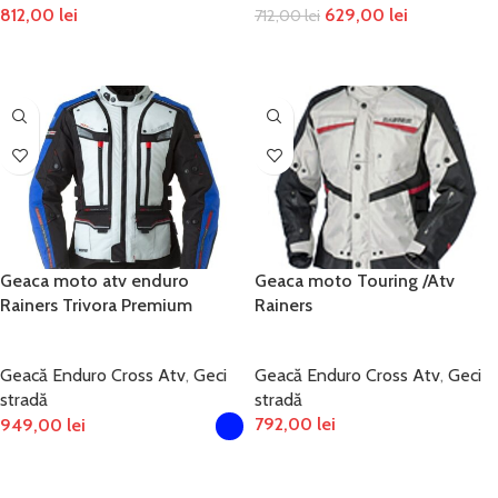
812,00
lei
629,00
lei
712,00
lei
SELECTEAZĂ OPȚIUNILE
SELECTEAZĂ OPȚIUNILE
Geaca moto atv enduro
Geaca moto Touring /Atv
Rainers Trivora Premium
Rainers
Geacă Enduro Cross Atv
,
Geci
Geacă Enduro Cross Atv
,
Geci
stradă
stradă
792,00
lei
949,00
lei
SELECTEAZĂ OPȚIUNILE
SELECTEAZĂ OPȚIUNILE