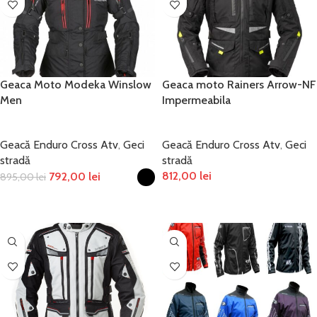
Geaca Moto Modeka Winslow
Geaca moto Rainers Arrow-NF
Men
Impermeabila
Geacă Enduro Cross Atv
,
Geci
Geacă Enduro Cross Atv
,
Geci
stradă
stradă
812,00
lei
792,00
lei
895,00
lei
SELECTEAZĂ OPȚIUNILE
SELECTEAZĂ OPȚIUNILE