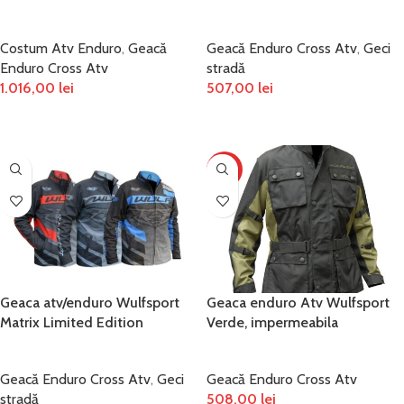
Costum Atv Enduro
,
Geacă
Geacă Enduro Cross Atv
,
Geci
Enduro Cross Atv
stradă
1.016,00
lei
507,00
lei
ADAUGĂ ÎN COȘ
SELECTEAZĂ OPȚIUNILE
HOT
Geaca atv/enduro Wulfsport
Geaca enduro Atv Wulfsport
Matrix Limited Edition
Verde, impermeabila
Geacă Enduro Cross Atv
,
Geci
Geacă Enduro Cross Atv
stradă
508,00
lei