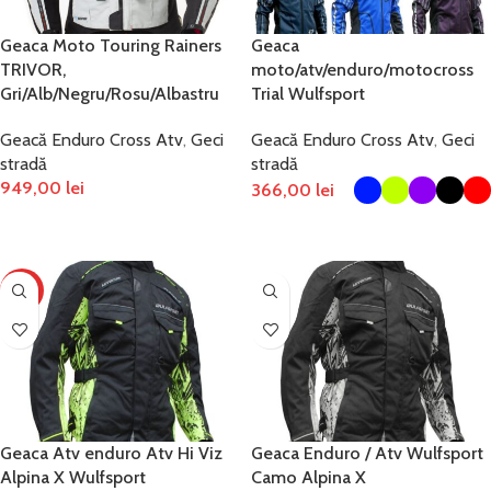
Geaca Moto Touring Rainers
Geaca
TRIVOR,
moto/atv/enduro/motocross
Gri/Alb/Negru/Rosu/Albastru
Trial Wulfsport
Geacă Enduro Cross Atv
,
Geci
Geacă Enduro Cross Atv
,
Geci
stradă
stradă
949,00
lei
366,00
lei
SELECTEAZĂ OPȚIUNILE
SELECTEAZĂ OPȚIUNILE
HOT
Geaca Atv enduro Atv Hi Viz
Geaca Enduro / Atv Wulfsport
Alpina X Wulfsport
Camo Alpina X