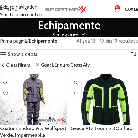
Skip to navigation
0
MENU
0,00
LE
Skip to main content
Echipamente
Categories
Prima pagină
Echipamente
Afișez 13 - 19 din 19 rezultate
Show sidebar
Geacă Enduro Cross Atv
Clear filters
Costum Enduro Atv Wulfsport
Geaca Atv Touring BOS fluo
Verde, impermeabila