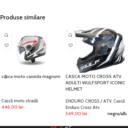
Produse similare
casca moto cassida magnum
CASCA MOTO CROSS ATV
ADULTI WULFSPORT ICONIC
HELMET
Cască moto stradă
ENDURO CROSS / ATV
,
Cască
446,00
lei
Enduro Cross Atv
549,00
lei
negru/alb
SELECTEAZĂ OPȚIUNILE
SELECTEAZĂ OPȚIUNILE