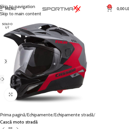
Skip to navigation
0
MENU
0,00
LE
Skip to main content
SOLD O
UT
Click to enlarge
Prima pagină
Echipamente
Echipamente stradă
Cască moto stradă