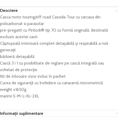
Descriere
Casca moto touring/off road Cassida Tour cu carcasa din
policarbonat si parasolar
pre-pregatit cu Pinlock® tip 70 cu formă originală, destinată
exclusiv acestei casti .
Căptușeală interioară complet detașabilă și respirabilă a noii
generații
bărbieră detașabilă
Cască 3 i 1 cu posibilitate de reglare pe cască integrală sau
ochelari de protecție.
Kit de înlocuire vizor inclus în pachet
Curea de siguranță cu închidere cu cataramă micrometrică
weight ±1650g
marimi S-M-L-XL-2XL
Informații suplimentare