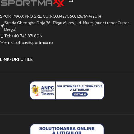
SPORTMAXX PRO SRL, CUI:RO33427050, J26/694/2014
Strada Gheorghe Doja 76, Târgu Mureș, Jud. Mureș (punct reper Curtea
Diego)
Tel: +40 743 871 806
email: office@sportmxx.ro
LINK-URI UTILE