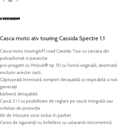
Casca moto atv touring Cassida Spectre 1.1
Casca moto touring/off road Cassida Tour cu carcasa din
policarbonat si parasolar
pre-pregatit cu Pinlock® tip 70 cu formă originală, destinată
exclusiv acestei casti .
Căptușeală interioară complet detașabilă și respirabilă a noii
generații
bărbieră detașabilă
Cască 3 i 1 cu posibilitate de reglare pe cască integrală sau
ochelari de protecție.
Kit de înlocuire vizor inclus în pachet
Curea de siguranță cu închidere cu cataramă micrometrică