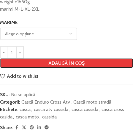
weight ±1650g
marimi M-L-XL-2XL
MARIME
ADAUGĂ ÎN COȘ
Add to wishlist
SKU:
Nu se aplică
Categorii:
Cască Enduro Cross Atv
,
Cască moto stradă
Etichete:
casca
,
casca atv cassida
,
casca cassida
,
casca cross
casida
,
casca moto
,
cassida
Share: