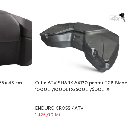
55 × 43 cm
Cutie ATV SHARK AX120 pentru TGB Blade
1000LT/1000LTX/600LT/600LTX
ENDURO CROSS / ATV
1.425,00
lei
ADAUGĂ ÎN COȘ