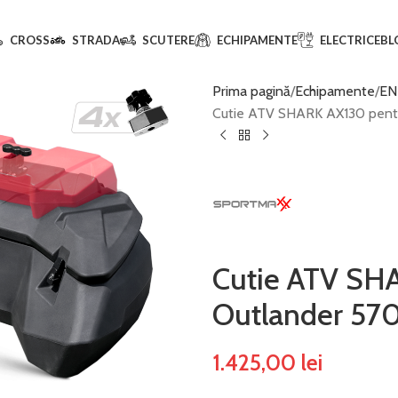
CROSS
STRADA
SCUTERE
ECHIPAMENTE
ELECTRICE
BL
Prima pagină
Echipamente
EN
Cutie ATV SHARK AX130 pen
Cutie ATV SH
Outlander 57
1.425,00
lei