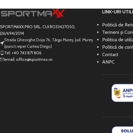
LINK-URI UTIL
Politică de Re
SPORTMAXX PRO SRL, CUI:RO33427050,
Termeni și Cond
J26/694/2014
Politica de util
Strada Gheorghe Doja 76, Târgu Mureș, Jud. Mureș
(punct reper Curtea Diego)
Politică de conf
Tel: +40 743 871 806
Contact
email: office@sportmxx.ro
ANPC