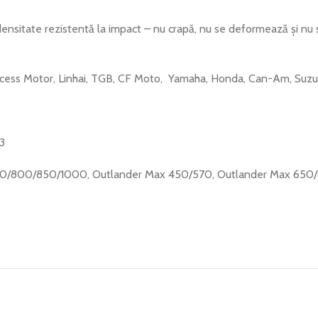
tă densitate rezistentă la impact – nu crapă, nu se deformează și n
ess Motor, Linhai, TGB, CF Moto, Yamaha, Honda, Can-Am, Suzuki,
3
er 650/800/850/1000, Outlander Max 450/570, Outlander Max 6