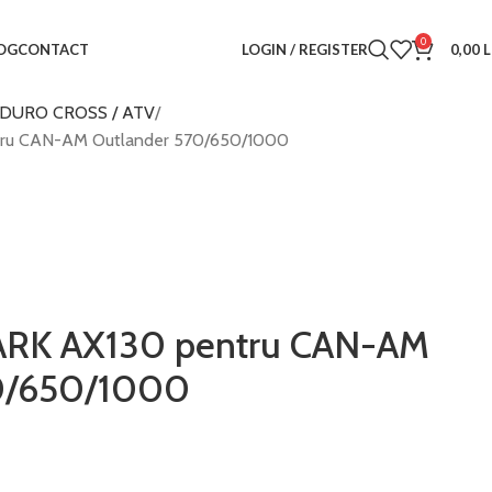
0
LOGIN / REGISTER
0,00
L
OG
CONTACT
DURO CROSS / ATV
tru CAN-AM Outlander 570/650/1000
ARK AX130 pentru CAN-AM
0/650/1000