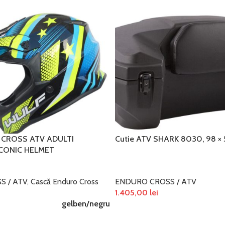
CROSS ATV ADULTI
Cutie ATV SHARK 8030, 98 × 
CONIC HELMET
S / ATV
,
Cască Enduro Cross
ENDURO CROSS / ATV
1.405,00
lei
gelben/negru
ADAUGĂ ÎN COȘ
ȚIUNILE