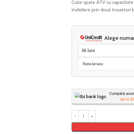
Cutie spate ATV cu capacitate 
închidere prin două încuietori b
Alege numaru
Rata lunara:
Cumpără acum,
de la 36