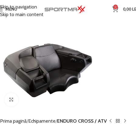
Skip to navigation
0
MENU
0,00
LE
Skip to main content
Click to enlarge
Prima pagină
Echipamente
ENDURO CROSS / ATV