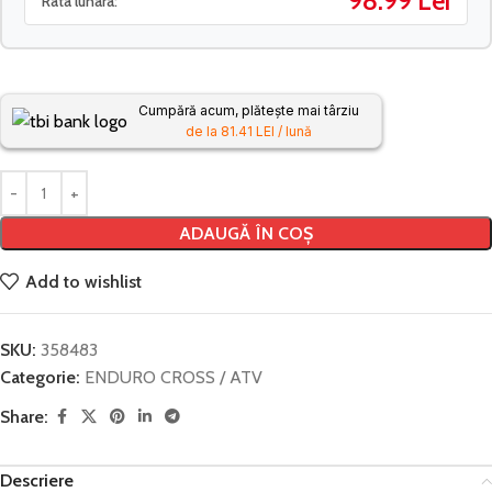
98.99 Lei
Rata lunara:
Cumpără acum, plătește mai târziu
de la 81.41 LEI / lună
ADAUGĂ ÎN COȘ
Add to wishlist
SKU:
358483
Categorie:
ENDURO CROSS / ATV
Share:
Descriere