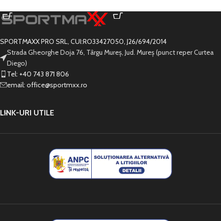
SELECTEAZĂ OPȚIUNILE
SELECTEAZĂ OPȚIUNILE
SPORTMAXX PRO SRL, CUI:RO33427050, J26/694/2014
Strada Gheorghe Doja 76, Târgu Mureș, Jud. Mureș (punct reper Curtea
Diego)
Tel: +40 743 871 806
email: office@sportmxx.ro
LINK-URI UTILE